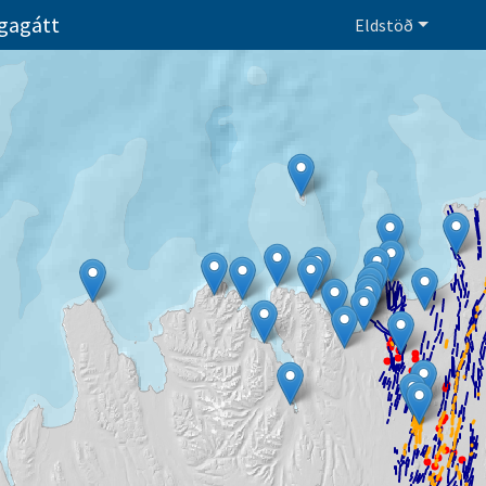
ngagátt
Eldstöð