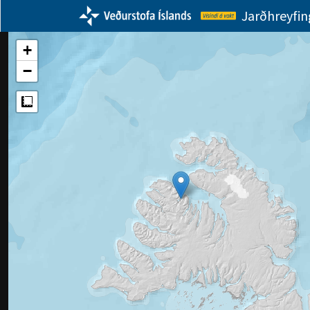
Jarðhreyfi
+
−
Measure